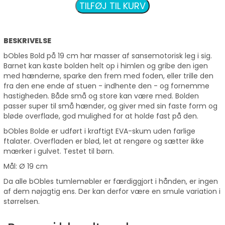
cm
TILFØJ TIL KURV
antal
BESKRIVELSE
bObles Bold på 19 cm har masser af sansemotorisk leg i sig.
Barnet kan kaste bolden helt op i himlen og gribe den igen
med hænderne, sparke den frem med foden, eller trille den
fra den ene ende af stuen - indhente den - og fornemme
hastigheden. Både små og store kan være med. Bolden
passer super til små hænder, og giver med sin faste form og
bløde overflade, god mulighed for at holde fast på den.
bObles Bolde er udført i kraftigt EVA-skum uden farlige
ftalater. Overfladen er blød, let at rengøre og sætter ikke
mærker i gulvet. Testet til børn.
Mål: Ø 19 cm
Da alle bObles tumlemøbler er færdiggjort i hånden, er ingen
af dem nøjagtig ens. Der kan derfor være en smule variation i
størrelsen.