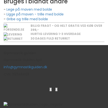
Bruges i blandt andre
Lege på maven med bolde
Ligge på maven - trille med bolde
Gribe og trille med bolde
BILLIG FRAGT - OG HELT GRATIS VED KØB OVER
399,-
HURTIG LEVERING 1-3 HVERDAGE
30 DAGES FULD RETURRET
Gymnastik guiden
Gymnastik Guiden ApS
info@gymnastikguiden.dk
CVR: 39348403