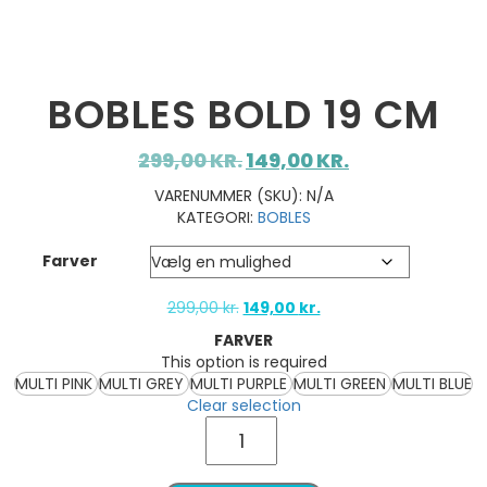
BOBLES BOLD 19 CM
DEN
DEN
299,00
KR.
149,00
KR.
OPRINDELIGE
AKTUELLE
VARENUMMER (SKU):
N/A
PRIS
PRIS
KATEGORI:
BOBLES
VAR:
ER:
Farver
299,00 KR..
149,00 KR..
Den
Den
299,00
kr.
149,00
kr.
oprindelige
aktuelle
FARVER
pris
pris
This option is required
var:
er:
MULTI PINK
MULTI GREY
MULTI PURPLE
MULTI GREEN
MULTI BLUE
299,00 kr..
149,00 kr..
Clear selection
bObles
Bold
19