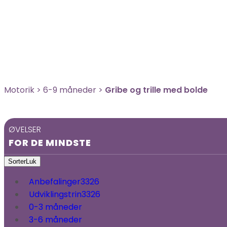
Motorik
>
6-9 måneder
>
Gribe og trille med bolde
ØVELSER
FOR DE MINDSTE
Sorter
Luk
Anbefalinger
3326
Udviklingstrin
3326
0-3 måneder
3-6 måneder