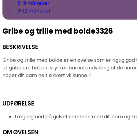
6-9 måneder
9-12 måneder
Gribe og trille med bolde
3326
BESKRIVELSE
Gribe og trille med bolde er en øvelse som er rigtig god 
at gribe om bolden styrker barnets udvikling af de finmo
noget dit barn helt sikkert vil kunne li'.
UDFØRELSE
Læg dig ned på gulvet sammen med dit barn og tri
OM ØVELSEN