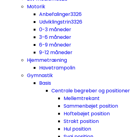
Motorik
Anbefalinger
3326
Udviklingstrin
3326
0-3 måneder
3-6 måneder
6-9 måneder
9-12 måneder
Hjemmetræning
Havetrampolin
Gymnastik
Basis
Centrale begreber og positioner
Mellemtrekant
Sammenbøjet position
Hoftebøjet position
Strakt position
Hul position
Svaj position