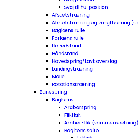
Svaj til hul position
Afsætstræning
Afsætstræning og vægtbæring (a
Baglæns rulle
Forlæns rulle
Hovedstand
Håndstand
Hovedspring/Lavt overslag
Landingstræning
Mølle
Rotationstræning
Banespring
Baglæns
Araberspring
Flikflak
Araber-flik (sammensætning
Baglæns salto