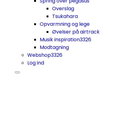
Spring over pegasus
Overslag
Tsukahara
Opvarmning og lege
Øvelser på airtrack
Musik inspiration
3326
Modtagning
Webshop
3326
Log ind