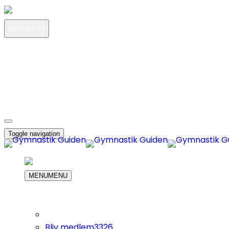
MENU
MENU
MIN KONTO
OM OS
3326
KUNDESERVICE
3326
DIN INDKØBS KURV
Toggle navigation
MENU
MENU
Bliv medlem
3326