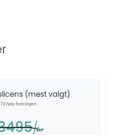
r
licens (mest valgt)
Til hele foreningen
3495
År