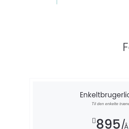
Enkeltbrugerl
Til den enkelte træn
895
Å