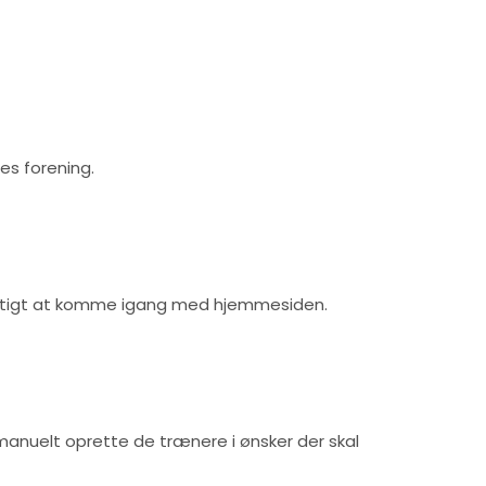
res forening.
l hurtigt at komme igang med hjemmesiden.
g manuelt oprette de trænere i ønsker der skal