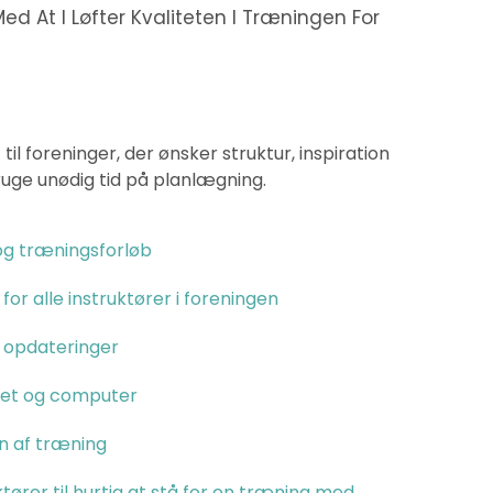
d At I Løfter Kvaliteten I Træningen For
l foreninger, der ønsker struktur, inspiration
bruge unødig tid på planlægning.
 og træningsforløb
or alle instruktører i foreningen
 opdateringer
let og computer
en af træning
tører til hurtig at stå for en træning med