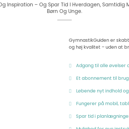
g Inspiration – Og Spar Tid I Hverdagen, Samtidig Me
Børn Og Unge.
GymnastikGuiden er skabt ti
og høj kvalitet – uden at 
Adgang til alle øvelser
Et abonnement til brug f
Løbende nyt indhold og
Fungerer på mobil, tab
Spar tid i planlægning
Mulighed for nye instruk