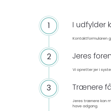
I udfylder
1
Kontaktformularen giv
Jeres foren
2
Vi opretter jer i sy
Trænere f
3
Jeres trænere kan med
have adgang.