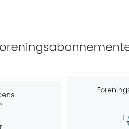
Foreningsabonnemente
Forenings
icens
er
r