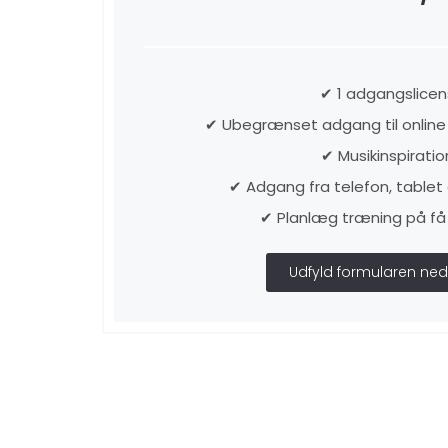
✔ 1 adgangslicen
✔ Ubegrænset adgang til online 
✔ Musikinspiratio
✔ Adgang fra telefon, table
✔ Planlæg træning på få
Udfyld formularen ned