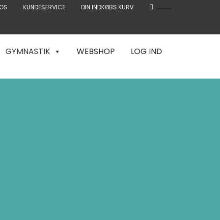
OS
KUNDESERVICE
DIN INDKØBS KURV
GYMNASTIK
WEBSHOP
LOG IND