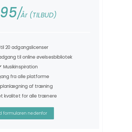
995
År (TILBUD)
til 20 adgangslicenser
gang til online øvelsesbibliotek
✔ Musikinspiration
ang fra alle platforme
planlægning af træning
t kvalitet for alle trænere
ld formularen nedenfor