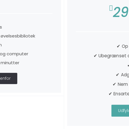
2
s
øvelsesbibliotek
n
✔ Op 
t og computer
✔ Ubegrænset ad
 minutter
✔ Adg
enfor
✔ Nem 
✔ Ensarte
Udfy