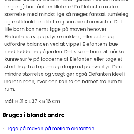
engang) har fået en lillebror! En Elefant i mindre
størrelse med mindst lige så meget fantasi, tumleleg
og multifunktionalitet i sig som sin storesøster. Det
lille barn kan nemt ligge på maven henover
Elefantens ryg og styrke nakken, eller sidde og
udfordre balancen ved at vippe i Elefantens bue
med fødderne på jorden. Det større barn vil måske
kunne surfe på fødderne af Elefanten eller tage et
stort hop fra toppen og drage ud på eventyr. Den
mindre størrelse og vægt gør også Elefanten ideel i
indretningen, hvor den kan følge barnet fra rum til
rum.
Mål: H 21 x L 37 x B 16 cm
Bruges i blandt andre
Ligge på maven på mellem elefanten