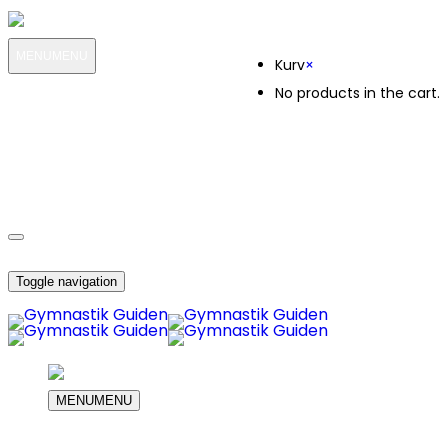
Kurv
MENU
MENU
Kurv
×
No products in the cart.
MIN KONTO
OM OS
KUNDESERVICE
DIN INDKØBS KURV
Toggle navigation
MENU
MENU