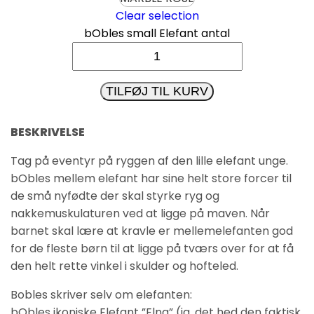
Clear selection
bObles small Elefant antal
TILFØJ TIL KURV
BESKRIVELSE
Tag på eventyr på ryggen af den lille elefant unge.
bObles mellem elefant har sine helt store forcer til
de små nyfødte der skal styrke ryg og
nakkemuskulaturen ved at ligge på maven. Når
barnet skal lære at kravle er mellemelefanten god
for de fleste børn til at ligge på tværs over for at få
den helt rette vinkel i skulder og hofteled.
Bobles skriver selv om elefanten:
bObles ikoniske Elefant ”Elna” (ja, det hed den faktisk