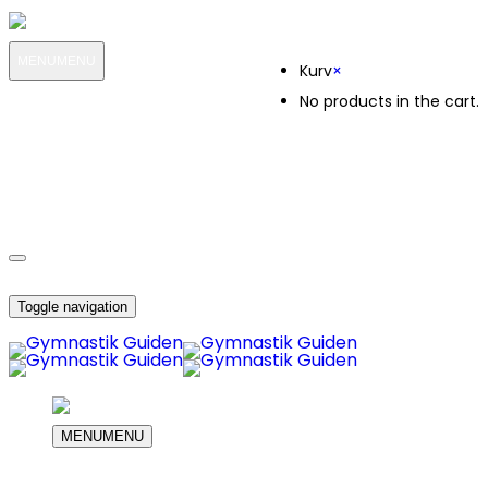
Kurv
MENU
MENU
Kurv
×
No products in the cart.
MIN KONTO
OM OS
KUNDESERVICE
DIN INDKØBS KURV
Toggle navigation
MENU
MENU