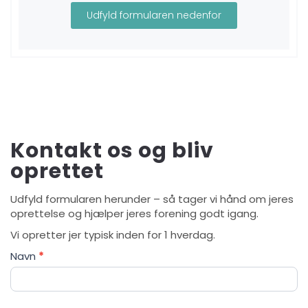
Udfyld formularen nedenfor
Kontakt os og bliv
oprettet
Udfyld formularen herunder – så tager vi hånd om jeres
oprettelse og hjælper jeres forening godt igang.
Vi opretter jer typisk inden for 1 hverdag.
Køb
Navn
*
adgang