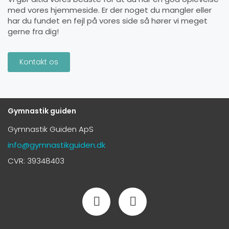
med vores hjemmeside. Er der noget du mangler eller
har du fundet en fejl på vores side så hører vi meget
gerne fra dig!
Kontakt os
Gymnastik guiden
Gymnastik Guiden ApS
info@gymnastikguiden.dk
CVR: 39348403