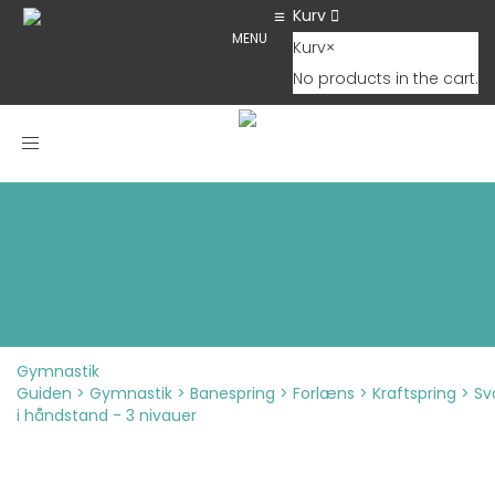
Kurv
MENU
Kurv
×
No products in the cart.
Toggle navigation
Gymnastik
Guiden
>
Gymnastik
>
Banespring
>
Forlæns
>
Kraftspring
>
Sv
i håndstand - 3 nivauer