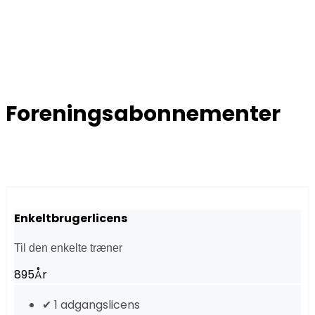
Foreningsabonnementer
Enkeltbrugerlicens
Til den enkelte træner
895
År
✔ 1 adgangslicens