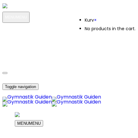
Kurv
MENU
MENU
Kurv
×
No products in the cart.
MIN KONTO
OM OS
2794
KUNDESERVICE
2794
DIN INDKØBS KURV
Toggle navigation
MENU
MENU