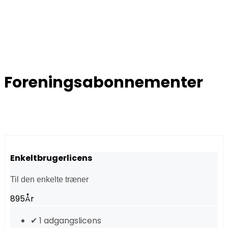
Foreningsabonnementer
Enkeltbrugerlicens
Til den enkelte træner
895
År
✔ 1 adgangslicens