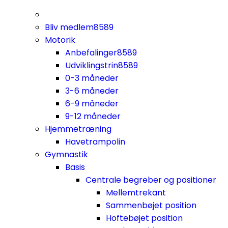
Bliv medlem
8589
Motorik
Anbefalinger
8589
Udviklingstrin
8589
0-3 måneder
3-6 måneder
6-9 måneder
9-12 måneder
Hjemmetræning
Havetrampolin
Gymnastik
Basis
Centrale begreber og positioner
Mellemtrekant
Sammenbøjet position
Hoftebøjet position