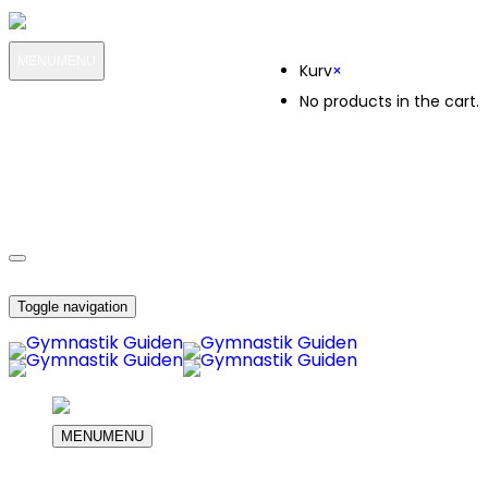
Kurv
MENU
MENU
Kurv
×
No products in the cart.
MIN KONTO
OM OS
8589
KUNDESERVICE
8589
DIN INDKØBS KURV
Toggle navigation
MENU
MENU