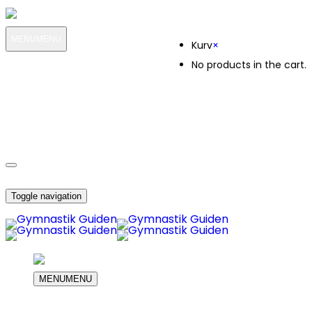
Kurv
MENU
MENU
Kurv
×
No products in the cart.
MIN KONTO
OM OS
7920
KUNDESERVICE
7920
DIN INDKØBS KURV
Toggle navigation
MENU
MENU