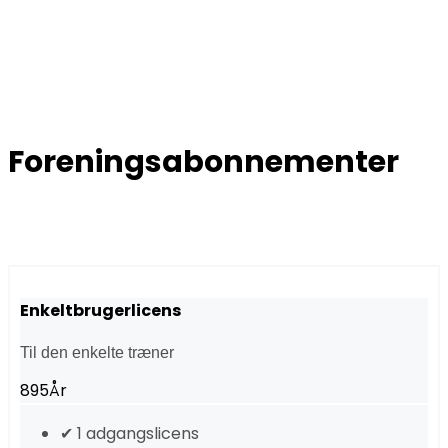
Foreningsabonnementer
Enkeltbrugerlicens
Til den enkelte træner
895
År
✔ 1 adgangslicens