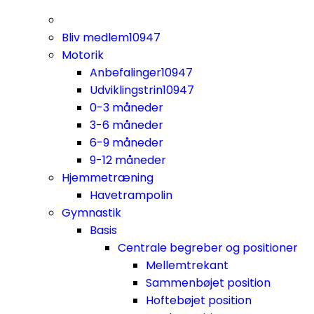
Bliv medlem
10947
Motorik
Anbefalinger
10947
Udviklingstrin
10947
0-3 måneder
3-6 måneder
6-9 måneder
9-12 måneder
Hjemmetræning
Havetrampolin
Gymnastik
Basis
Centrale begreber og positioner
Mellemtrekant
Sammenbøjet position
Hoftebøjet position