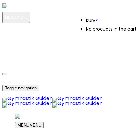
Kurv
MENU
MENU
Kurv
×
No products in the cart.
MIN KONTO
OM OS
10947
KUNDESERVICE
10947
DIN INDKØBS KURV
Toggle navigation
MENU
MENU