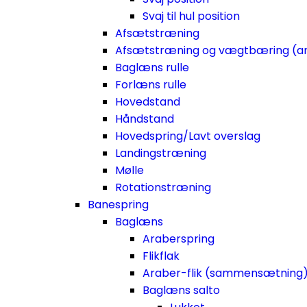
Svaj til hul position
Afsætstræning
Afsætstræning og vægtbæring (a
Baglæns rulle
Forlæns rulle
Hovedstand
Håndstand
Hovedspring/Lavt overslag
Landingstræning
Mølle
Rotationstræning
Banespring
Baglæns
Araberspring
Flikflak
Araber-flik (sammensætning
Baglæns salto