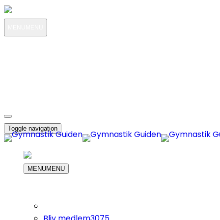
MENU
MENU
MIN KONTO
OM OS
3075
KUNDESERVICE
3075
DIN INDKØBS KURV
Toggle navigation
MENU
MENU
Bliv medlem
3075