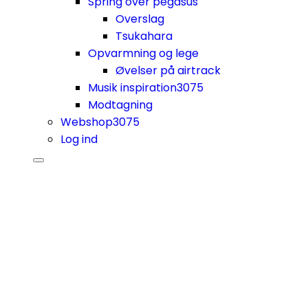
Spring over pegasus
Overslag
Tsukahara
Opvarmning og lege
Øvelser på airtrack
Musik inspiration
3075
Modtagning
Webshop
3075
Log ind