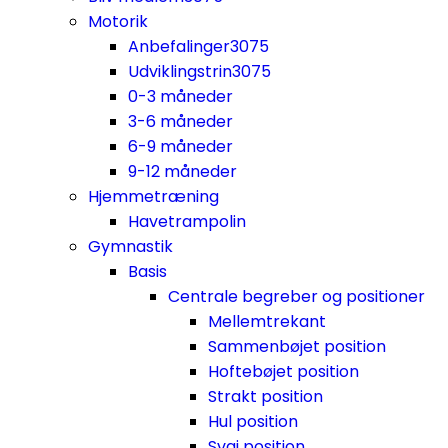
Motorik
Anbefalinger
3075
Udviklingstrin
3075
0-3 måneder
3-6 måneder
6-9 måneder
9-12 måneder
Hjemmetræning
Havetrampolin
Gymnastik
Basis
Centrale begreber og positioner
Mellemtrekant
Sammenbøjet position
Hoftebøjet position
Strakt position
Hul position
Svaj position