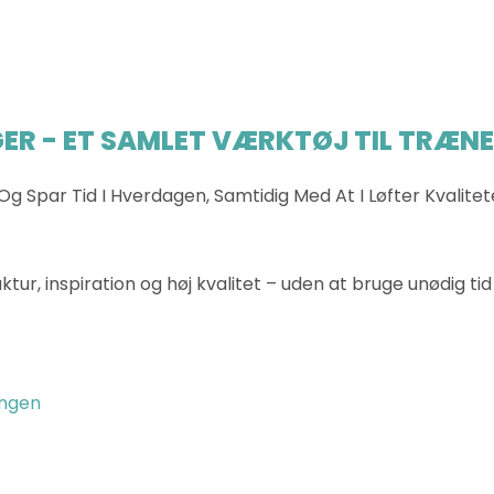
ER - ET SAMLET VÆRKTØJ TIL TRÆN
Og Spar Tid I Hverdagen, Samtidig Med At I Løfter Kvalit
tur, inspiration og høj kvalitet – uden at bruge unødig ti
ingen