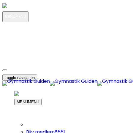
MENU
MENU
MIN KONTO
OM OS
8551
KUNDESERVICE
8551
DIN INDKØBS KURV
Toggle navigation
MENU
MENU
Bliv medlem
8551