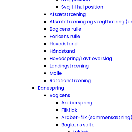
Svaj til hul position
Afsætstræning
Afsætstræning og vægtbæring (a
Baglæns rulle
Forlæns rulle
Hovedstand
Håndstand
Hovedspring/Lavt overslag
Landingstræning
Mølle
Rotationstræning
Banespring
Baglæns
Araberspring
Flikflak
Araber-flik (sammensætning
Baglæns salto