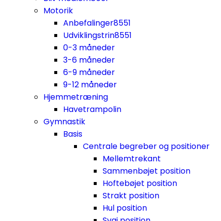
Motorik
Anbefalinger
8551
Udviklingstrin
8551
0-3 måneder
3-6 måneder
6-9 måneder
9-12 måneder
Hjemmetræning
Havetrampolin
Gymnastik
Basis
Centrale begreber og positioner
Mellemtrekant
Sammenbøjet position
Hoftebøjet position
Strakt position
Hul position
Svaj position