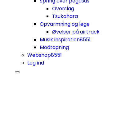
Spring over pegasus
Overslag
Tsukahara
Opvarmning og lege
Øvelser på airtrack
Musik inspiration
8551
Modtagning
Webshop
8551
Log ind