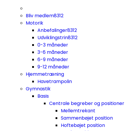
Bliv medlem
8312
Motorik
Anbefalinger
8312
Udviklingstrin
8312
0-3 måneder
3-6 måneder
6-9 måneder
9-12 måneder
Hjemmetræning
Havetrampolin
Gymnastik
Basis
Centrale begreber og positioner
Mellemtrekant
Sammenbøjet position
Hoftebøjet position