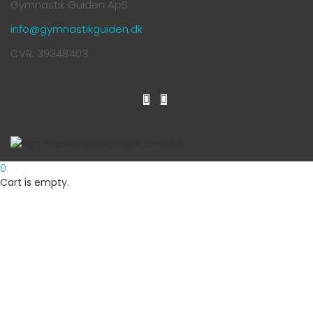
Gymnastik Guiden ApS
info@gymnastikguiden.dk
CVR: 39348403
0
Cart is empty.