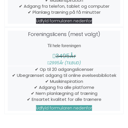
✔ Musikinspiration
✔ Adgang fra telefon, tablet og computer
✔ Planlæg træning på få minutter
Udfyld formularen nedenfor
Foreningslicens (mest valgt)
Til hele foreningen
3495
År
2995
År (TILBUD)
✔ Op til 20 adgangslicenser
✔ Ubegrænset adgang til online øvelsesbibliotek
✔ Musikinspiration
✔ Adgang fra alle platforme
✔ Nem planlægning af træning
✔ Ensartet kvalitet for alle trænere
Udfyld formularen nedenfor