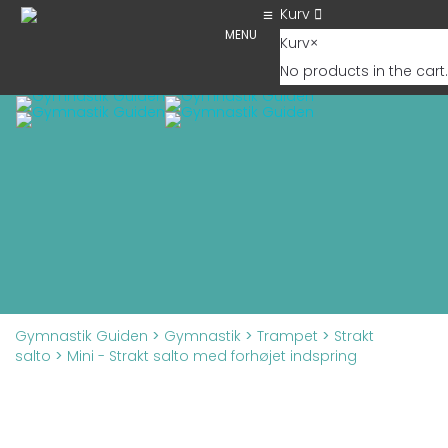
Kurv
MENU
Kurv
×
No products in the cart.
Tog
Gymnastik Guiden
>
Gymnastik
>
Trampet
>
Strakt
salto
>
Mini - Strakt salto med forhøjet indspring