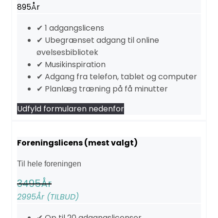
895
År
✔ 1 adgangslicens
✔ Ubegrænset adgang til online
øvelsesbibliotek
✔ Musikinspiration
✔ Adgang fra telefon, tablet og computer
✔ Planlæg træning på få minutter
Udfyld formularen nedenfor
Foreningslicens (mest valgt)
Til hele foreningen
3495
År
2995
År (TILBUD)
✔ Op til 20 adgangslicenser