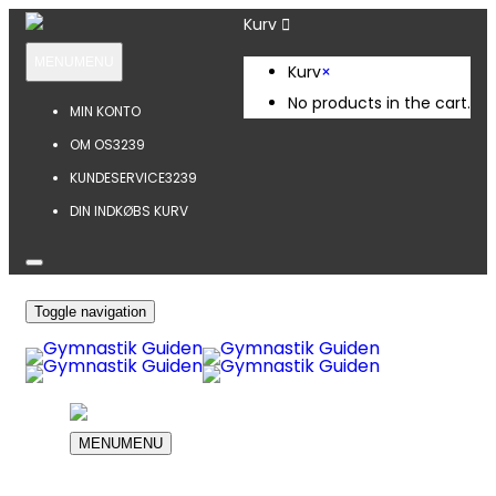
Kurv
MENU
MENU
Kurv
×
No products in the cart.
MIN KONTO
OM OS
3239
KUNDESERVICE
3239
DIN INDKØBS KURV
Toggle navigation
MENU
MENU