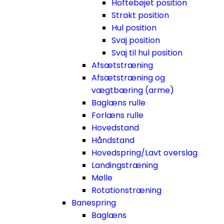
Hoftebøjet position
Strakt position
Hul position
Svaj position
Svaj til hul position
Afsætstræning
Afsætstræning og
vægtbæring (arme)
Baglæns rulle
Forlæns rulle
Hovedstand
Håndstand
Hovedspring/Lavt overslag
Landingstræning
Mølle
Rotationstræning
Banespring
Baglæns