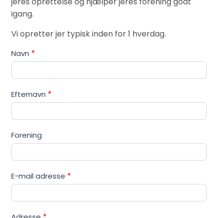
jeres oprettelse og hjælper jeres forening godt
igang.
Vi opretter jer typisk inden for 1 hverdag.
Køb
Navn
*
adgang
Efternavn
*
Forening
E-mail adresse
*
Adresse
*