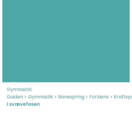
Gymnastik
Guiden
>
Gymnastik
>
Banespring
>
Forlæns
>
Kraftsp
i svævefasen