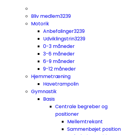
Bliv medlem
3239
Motorik
Anbefalinger
3239
Udviklingstrin
3239
0-3 måneder
3-6 måneder
6-9 måneder
9-12 måneder
Hjemmetræning
Havetrampolin
Gymnastik
Basis
Centrale begreber og
positioner
Mellemtrekant
Sammenbøjet position