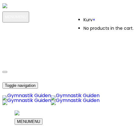
Kurv
MENU
MENU
Kurv
×
No products in the cart.
MIN KONTO
OM OS
1499
KUNDESERVICE
1499
DIN INDKØBS KURV
Toggle navigation
MENU
MENU