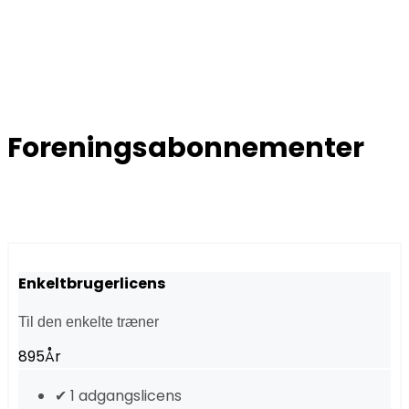
Foreningsabonnementer
Enkeltbrugerlicens
Til den enkelte træner
895
År
✔ 1 adgangslicens