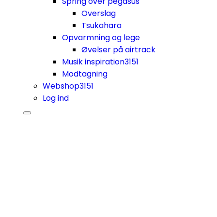
Spring over pegasus
Overslag
Tsukahara
Opvarmning og lege
Øvelser på airtrack
Musik inspiration
3151
Modtagning
Webshop
3151
Log ind