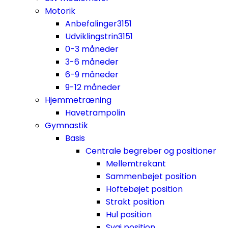
Motorik
Anbefalinger
3151
Udviklingstrin
3151
0-3 måneder
3-6 måneder
6-9 måneder
9-12 måneder
Hjemmetræning
Havetrampolin
Gymnastik
Basis
Centrale begreber og positioner
Mellemtrekant
Sammenbøjet position
Hoftebøjet position
Strakt position
Hul position
Svaj position