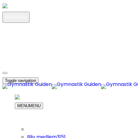
MENU
MENU
MIN KONTO
OM OS
3151
KUNDESERVICE
3151
DIN INDKØBS KURV
Toggle navigation
MENU
MENU
Bliv medlem
3151