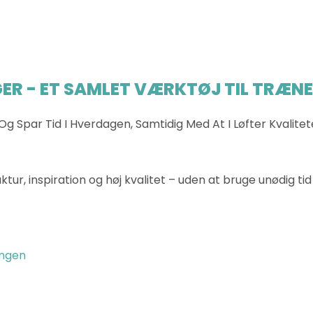
ER - ET SAMLET VÆRKTØJ TIL TRÆN
Og Spar Tid I Hverdagen, Samtidig Med At I Løfter Kvalit
tur, inspiration og høj kvalitet – uden at bruge unødig ti
ingen