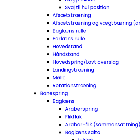
Svaj til hul position
Afsætstræning
Afsætstræning og vægtbæring (a
Baglæns rulle
Forlæns rulle
Hovedstand
Håndstand
Hovedspring/Lavt overslag
Landingstræning
Mølle
Rotationstræning
Banespring
Baglæns
Araberspring
Flikflak
Araber-flik (sammensætning
Baglæns salto