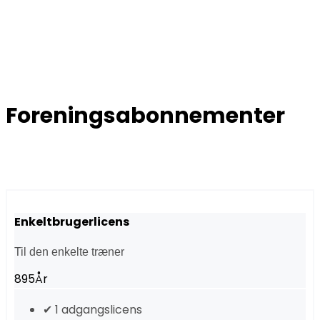
Foreningsabonnementer
Enkeltbrugerlicens
Til den enkelte træner
895
År
✔ 1 adgangslicens