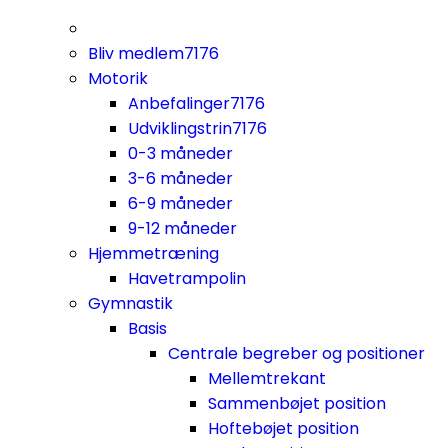
Bliv medlem
7176
Motorik
Anbefalinger
7176
Udviklingstrin
7176
0-3 måneder
3-6 måneder
6-9 måneder
9-12 måneder
Hjemmetræning
Havetrampolin
Gymnastik
Basis
Centrale begreber og positioner
Mellemtrekant
Sammenbøjet position
Hoftebøjet position