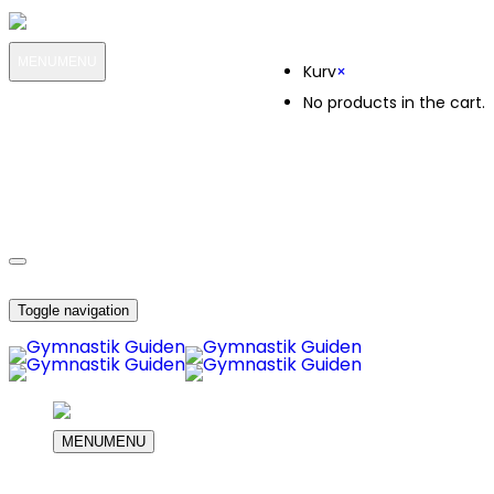
Kurv
MENU
MENU
Kurv
×
No products in the cart.
MIN KONTO
OM OS
7176
KUNDESERVICE
7176
DIN INDKØBS KURV
Toggle navigation
MENU
MENU