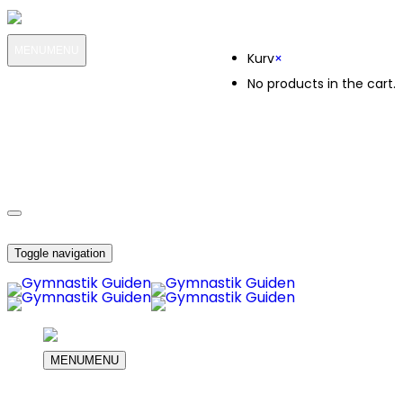
Kurv
MENU
MENU
Kurv
×
No products in the cart.
MIN KONTO
OM OS
7566
KUNDESERVICE
7566
DIN INDKØBS KURV
Toggle navigation
MENU
MENU