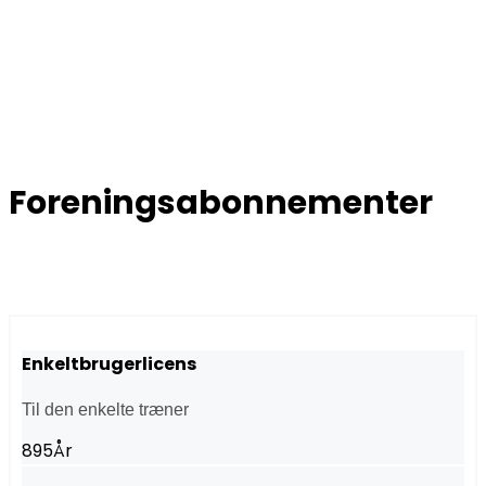
Foreningsabonnementer
Enkeltbrugerlicens
Til den enkelte træner
895
År