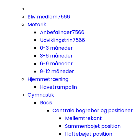
Bliv medlem
7566
Motorik
Anbefalinger
7566
Udviklingstrin
7566
0-3 måneder
3-6 måneder
6-9 måneder
9-12 måneder
Hjemmetræning
Havetrampolin
Gymnastik
Basis
Centrale begreber og positioner
Mellemtrekant
Sammenbøjet position
Hoftebøjet position