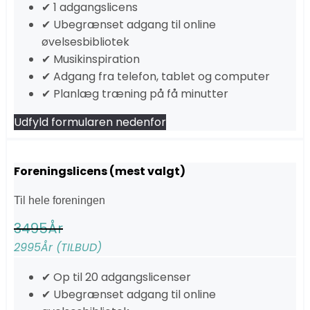
✔ 1 adgangslicens
✔ Ubegrænset adgang til online
øvelsesbibliotek
✔ Musikinspiration
✔ Adgang fra telefon, tablet og computer
✔ Planlæg træning på få minutter
Udfyld formularen nedenfor
Foreningslicens (mest valgt)
Til hele foreningen
3495
År
2995
År (TILBUD)
✔ Op til 20 adgangslicenser
✔ Ubegrænset adgang til online