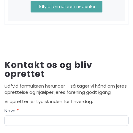
Udfyld formularen nedenfor
Kontakt os og bliv
oprettet
Udfyld formularen herunder – så tager vi hånd om jeres
oprettelse og hjælper jeres forening godt igang.
Vi opretter jer typisk inden for 1 hverdag.
Køb
Navn
*
adgang