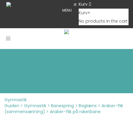
Kurv
MENU
Kurv
×
No products in the cart.
Toggle navigation
Gymnastik
Guiden
>
Gymnastik
>
Banespring
>
Baglæns
>
Araber-flik
(sammensætning)
>
Araber-flik på raketbane