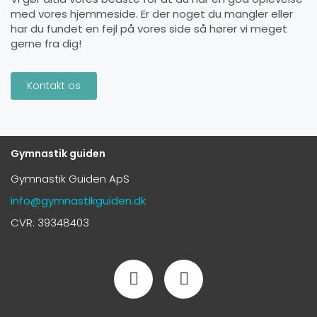
med vores hjemmeside. Er der noget du mangler eller
har du fundet en fejl på vores side så hører vi meget
gerne fra dig!
Kontakt os
Gymnastik guiden
Gymnastik Guiden ApS
info@gymnastikguiden.dk
CVR: 39348403