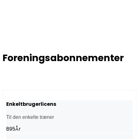
Foreningsabonnementer
Enkeltbrugerlicens
Til den enkelte træner
895
År