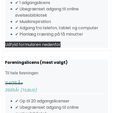
✔ 1 adgangslicens
✔ Ubegrænset adgang til online
øvelsesbibliotek
✔ Musikinspiration
✔ Adgang fra telefon, tablet og computer
✔ Planlæg træning på få minutter
Udfyld formularen nedenfor
Foreningslicens (mest valgt)
Til hele foreningen
3495
År
2995
År (TILBUD)
✔ Op til 20 adgangslicenser
✔ Ubegrænset adgang til online