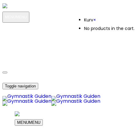
Kurv
MENU
MENU
Kurv
×
No products in the cart.
MIN KONTO
OM OS
8209
KUNDESERVICE
8209
DIN INDKØBS KURV
Toggle navigation
MENU
MENU