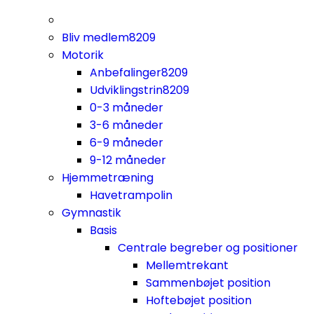
Bliv medlem
8209
Motorik
Anbefalinger
8209
Udviklingstrin
8209
0-3 måneder
3-6 måneder
6-9 måneder
9-12 måneder
Hjemmetræning
Havetrampolin
Gymnastik
Basis
Centrale begreber og positioner
Mellemtrekant
Sammenbøjet position
Hoftebøjet position