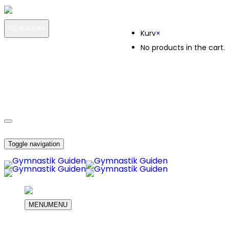
Kurv
MENU
MENU
Kurv
×
No products in the cart.
MIN KONTO
OM OS
971
KUNDESERVICE
971
DIN INDKØBS KURV
Toggle navigation
MENU
MENU