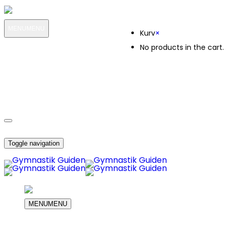
Kurv
MENU
MENU
Kurv
×
No products in the cart.
MIN KONTO
OM OS
3328
KUNDESERVICE
3328
DIN INDKØBS KURV
Toggle navigation
MENU
MENU