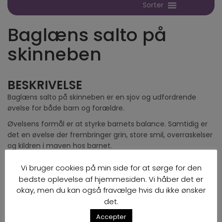
Sorter
Baglæns salto på
skinneben
BESKRIVELSE
Baglæns salto på skinneben er en sjov og udfordrende
øvelse for både barn og forældre.
Øvelsens formål er at styrke barnets balance. Samtidig er
det en øvelse der frembringer grin, store smil, overraskelser
og kildren i maven hos barnet.
Fart og antal skal altid tilpasses det enkelte barn.
Vi bruger cookies på min side for at sørge for den
bedste oplevelse af hjemmesiden. Vi håber det er
UDFØRELSE
okay, men du kan også fravælge hvis du ikke ønsker
Sæt dig med barnet stående foran op af dine ben
det.
Før dine arme over benene og om på bryst siden af
barnet og få et godt greb rundt om barnets
Accepter