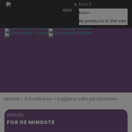
Kurv
MENU
Kurv
×
No products in the cart.
Toggl
Motorik
>
3-6 måneder
>
Baglæns salto på skinneben
ØVELSER
FOR DE MINDSTE