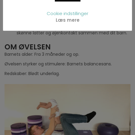
brystkasse.
Læn dig tilbage og før dine ben op i lod – barnet vil nu
Cookie indstillinger
rotere med og starte den baglæns kolbøtte.
Læs mere
Før barnet det sidste stykke i armene over dit hoved
og land trygt og godt bag dit hoved – smil og nyd den
skønne latter og øjenkontakt sammen med dit barn.
OM ØVELSEN
Barnets alder: Fra 3 måneder og op.
Øvelsen styrker og stimulere: Barnets balancesans.
Redskaber: Blødt underlag.