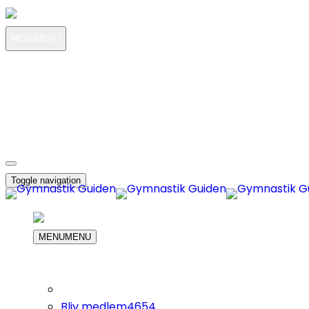
MENU
MENU
MIN KONTO
OM OS
4654
KUNDESERVICE
4654
DIN INDKØBS KURV
Toggle navigation
MENU
MENU
Bliv medlem
4654