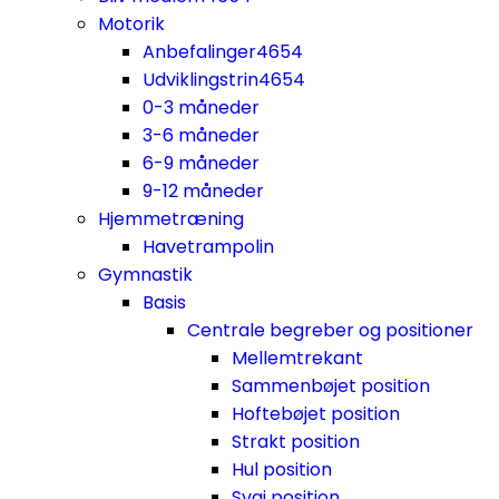
Motorik
Anbefalinger
4654
Udviklingstrin
4654
0-3 måneder
3-6 måneder
6-9 måneder
9-12 måneder
Hjemmetræning
Havetrampolin
Gymnastik
Basis
Centrale begreber og positioner
Mellemtrekant
Sammenbøjet position
Hoftebøjet position
Strakt position
Hul position
Svaj position