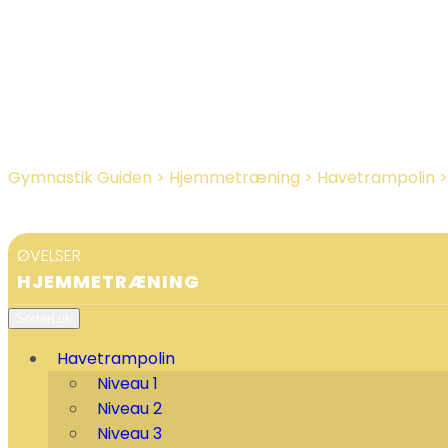
Gymnastik Guiden
>
Hjemmetræning
>
Havetrampolin
ØVELSER
HJEMMETRÆNING
Sorter
Luk
Havetrampolin
Niveau 1
Niveau 2
Niveau 3