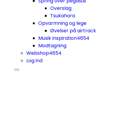
Spring over pegasus
Overslag
Tsukahara
Opvarmning og lege
Øvelser på airtrack
Musik inspiration
4654
Modtagning
Webshop
4654
Log ind