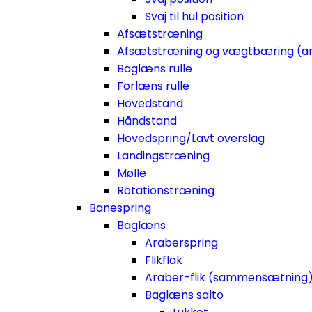
Svaj til hul position
Afsætstræning
Afsætstræning og vægtbæring (a
Baglæns rulle
Forlæns rulle
Hovedstand
Håndstand
Hovedspring/Lavt overslag
Landingstræning
Mølle
Rotationstræning
Banespring
Baglæns
Araberspring
Flikflak
Araber-flik (sammensætning
Baglæns salto