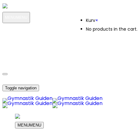
Kurv
MENU
MENU
Kurv
×
No products in the cart.
MIN KONTO
OM OS
1256
KUNDESERVICE
1256
DIN INDKØBS KURV
Toggle navigation
MENU
MENU