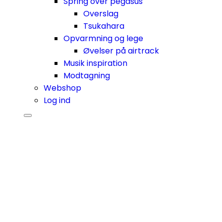
Spring over pegasus
Overslag
Tsukahara
Opvarmning og lege
Øvelser på airtrack
Musik inspiration
Modtagning
Webshop
Log ind