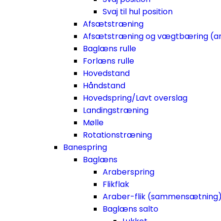
Svaj til hul position
Afsætstræning
Afsætstræning og vægtbæring (a
Baglæns rulle
Forlæns rulle
Hovedstand
Håndstand
Hovedspring/Lavt overslag
Landingstræning
Mølle
Rotationstræning
Banespring
Baglæns
Araberspring
Flikflak
Araber-flik (sammensætning
Baglæns salto