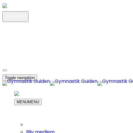
MENU
MENU
MIN KONTO
OM OS
KUNDESERVICE
DIN INDKØBS KURV
Toggle navigation
MENU
MENU
Bliv medlem