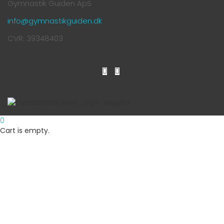
Gymnastik Guiden ApS
info@gymnastikguiden.dk
CVR: 39348403
0
Cart is empty.