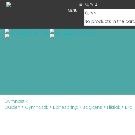
Kurv
MENU
Kurv
×
No products in the cart.
Tog
Gymnastik
Guiden
>
Gymnastik
>
Banespring
>
Baglæns
>
Flikflak
>
Bro