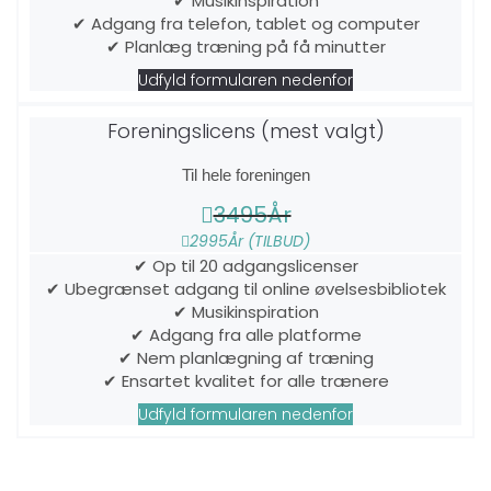
✔ Musikinspiration
✔ Adgang fra telefon, tablet og computer
✔ Planlæg træning på få minutter
Udfyld formularen nedenfor
Foreningslicens (mest valgt)
Til hele foreningen
3495
År
2995
År (TILBUD)
✔ Op til 20 adgangslicenser
✔ Ubegrænset adgang til online øvelsesbibliotek
✔ Musikinspiration
✔ Adgang fra alle platforme
✔ Nem planlægning af træning
✔ Ensartet kvalitet for alle trænere
Udfyld formularen nedenfor